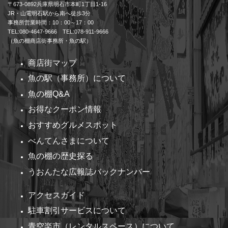
〒673-0892兵庫県明石市本町1丁目1-16
JR・山電明石駅から南へ徒歩3分
事務所営業時間：10：00～17：00
TEL:080-4647-9666 TEL:078-911-9666
（魚の棚商店街事務所・魚の駅）
商店街マップ
魚の駅（事務所）について
魚の棚Q&A
お得なクーポン情報
おすすめグルメスポット
べんてんさまについて
魚の棚の歴史探る
うおんたな広報誌バックナンバー
アクセスガイド
駐車割引サービスについて
青空楽市（レンタルスペース）について