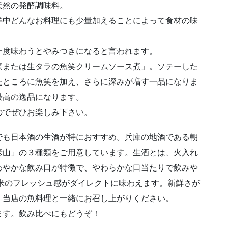
天然の発酵調味料。
洋中どんなお料理にも少量加えることによって食材の味
一度味わうとやみつきになると言われます。
鯛または生タラの魚笑クリームソース煮」。ソテーした
たところに魚笑を加え、さらに深みが増す一品になりま
最高の逸品になります。
のでぜひお楽しみ下さい。
でも日本酒の生酒が特におすすめ。兵庫の地酒である朝
彦山」の３種類をご用意しています。生酒とは、火入れ
わやかな飲み口が特徴で、やわらかな口当たりで飲みや
米のフレッシュ感がダイレクトに味わえます。新鮮さが
、当店の魚料理と一緒にお召し上がりください。
ます。飲み比べにもどうぞ！