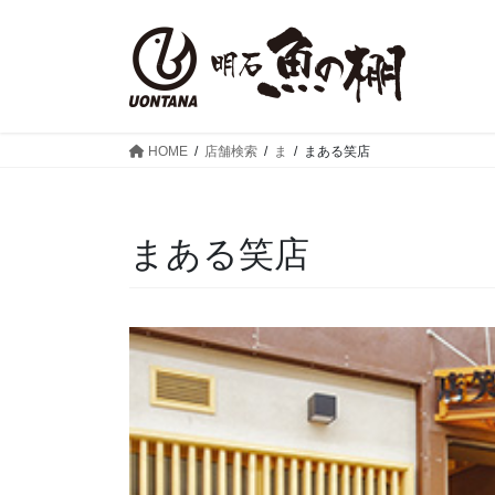
コ
ナ
ン
ビ
テ
ゲ
ン
ー
ツ
シ
へ
ョ
HOME
店舗検索
ま
まある笑店
ス
ン
キ
に
ッ
移
まある笑店
プ
動