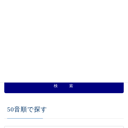
は
、
蒲鉾・天ぷら 一覧
、
カテゴリー
駐車場割引サービス実施店舗一覧
ジャンルで探す
50音順で探す