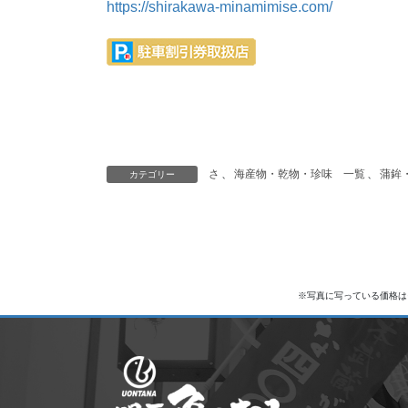
https://shirakawa-minamimise.com/
さ
、
海産物・乾物・珍味 一覧
、
蒲鉾
カテゴリー
※写真に写っている価格は