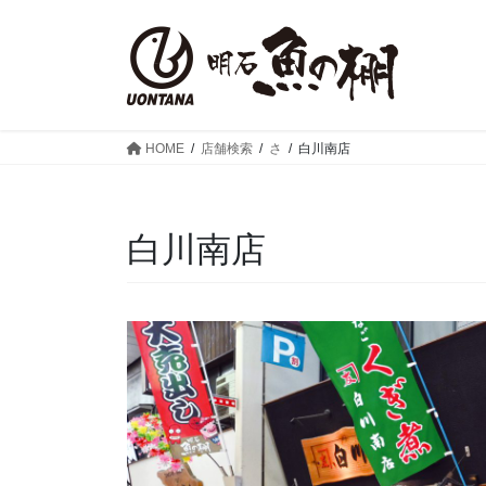
コ
ナ
ン
ビ
テ
ゲ
ン
ー
ツ
シ
へ
ョ
HOME
店舗検索
さ
白川南店
ス
ン
キ
に
ッ
移
白川南店
プ
動