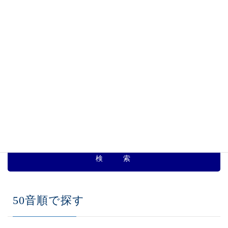
た
、
海産物・乾物・珍味 一覧
、
カテゴリー
駐車場割引サービス実施店舗一覧
ジャンルで探す
50音順で探す