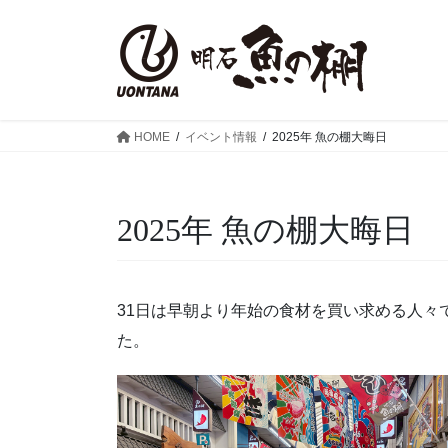
コ
ナ
ン
ビ
テ
ゲ
ン
ー
ツ
シ
へ
ョ
HOME
イベント情報
2025年 魚の棚大晦日
ス
ン
キ
に
ッ
移
2025年 魚の棚大晦日
プ
動
31日は早朝より年始の食材を買い求める人々
た。