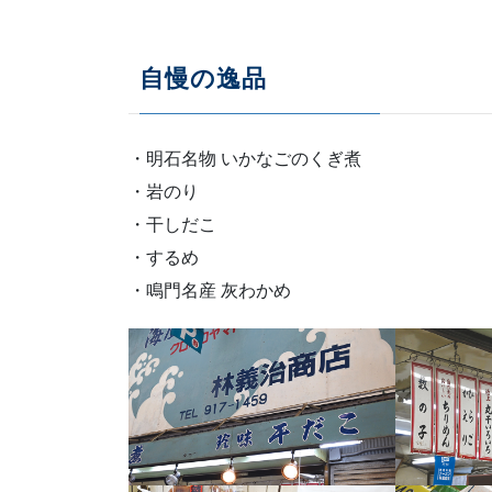
自慢の逸品
・明石名物 いかなごのくぎ煮
・岩のり
・干しだこ
・するめ
・鳴門名産 灰わかめ