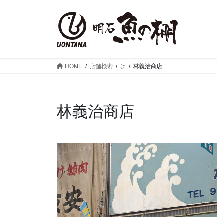
コ
ナ
ン
ビ
テ
ゲ
ン
ー
ツ
シ
へ
ョ
HOME
店舗検索
は
林義治商店
ス
ン
キ
に
ッ
移
林義治商店
プ
動